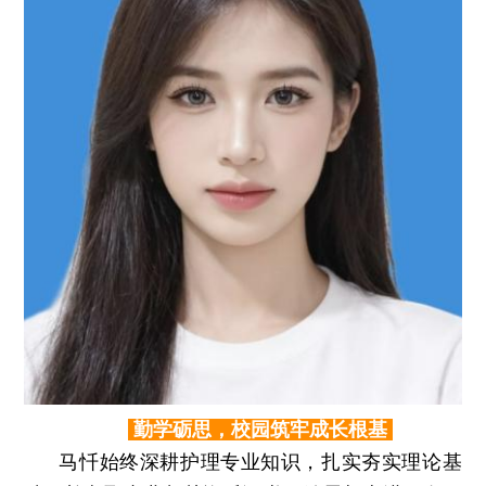
勤学砺思，校园筑牢成长根基
马忏始终深耕护理专业知识，扎实夯实理论基