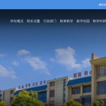
学校概况
院系设置